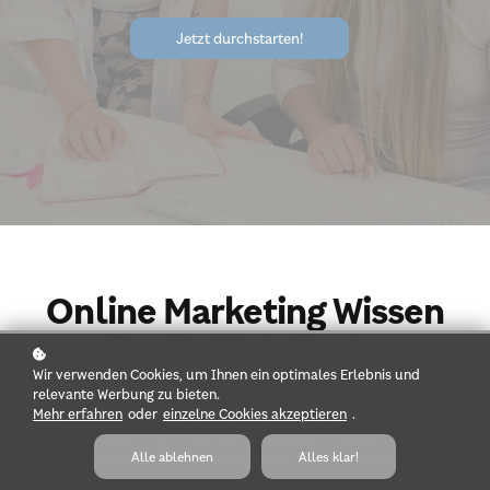
Jetzt durchstarten!
Online Marketing Wissen
für die Hotellerie
.
Wir verwenden Cookies, um Ihnen ein optimales Erlebnis und
relevante Werbung zu bieten.
Mit unserer Leidenschaft für Hotel Online Marketing
Mehr erfahren
oder
einzelne Cookies akzeptieren
.
machen wir bei
Online Birds
Hotels in Deutschland,
Österreich und der Schweiz sichtbar, wettbewerbsfähig und
Alle ablehnen
Alles klar!
nachhaltig erfolgreich. Auf uns vertrauen die