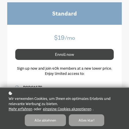
Standard
$19
/mo
Enroll now
Sign up now and join 40k members at a new lower price.
Enjoy limited access to:
PODCASTS
ARTICLES
Wir verwenden Cookies, um Ihnen ein optimales Erlebnis und
WEBINARS
relevante Werbung zu bieten.
EXPERT WALKTHROUGHS
Mehr erfahren
oder
einzelne Cookies akzeptieren
.
EBOOKS
CASE STUDIES
Alle ablehnen
Alles klar!